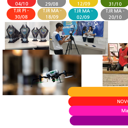
04/10
12/09
29/08
31/10
TJR PI -
TJR MA -
TJR MA -
TJR MA -
30/08
18/09
02/09
20/10
NOVO
Ma