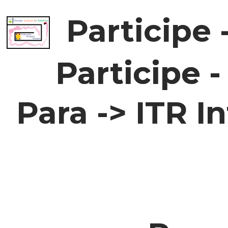
Participe 
Participe 
Participe 
Para -> ITR I