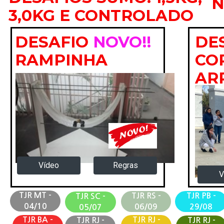
N
3,0KG E CONTROLADO
DE
DESAFIO
NOVO!!
CO
RAMPINHA
AR
Regras
Vídeo
V
TJR MT -
TJR RS -
TJR PB -
TJR SC -
04/10
06/09
29/08
05/07
TJR BA -
TJR RJ -
TJR RJ -
TJR RJ -