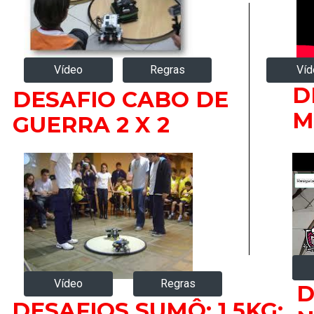
Regras
Vídeo
Víd
D
DESAFIO CABO DE
M
GUERRA 2 X 2
Vídeo
Regras
D
DESAFIOS SUMÔ: 1,5KG;