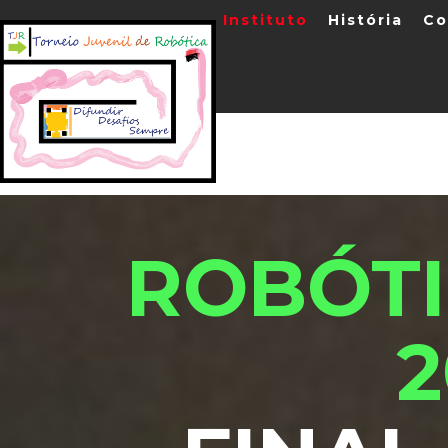
Instituto
História
Co
ROBÓTI
2