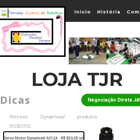
Início
História
Com
LOJA TJR
Dicas
Negociação Direta Já
Motores Dynamixel/ produtos
ROBOTIS
Servo Motor Dynamixel AX12A - R$ 850,00 só