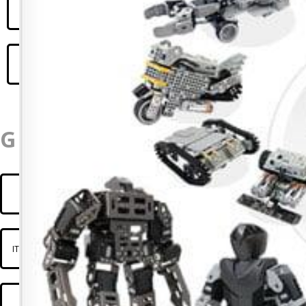
ITR International Tournament of Robots
International Ranking of Robots by
RoboLeague
Grade Etária
TJR Torneio Juvenil de Robótica
ITR International Tournament of Robots
International Ranking of Robots by