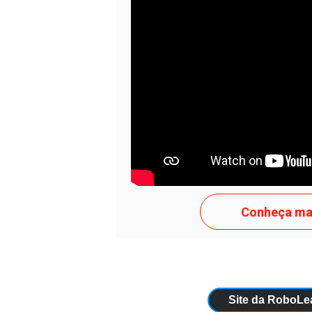
Texto curto 1 para template Texto cu
curto 1 para template Texto curto 1 
1 para template...
APENAS T
Conheça ma
Site da RoboL