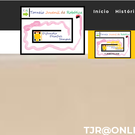
Início
Histór
TJR@ONLI