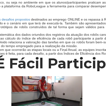
oco, ou seja no ambiente em que os alunos/participantes praticam as 
o a plataforma da RoboLeague a ferramenta para comparar desempenh
s desafios propostos
destinados ao emprego ONLINE e os repassa à Ro
ído e o cenário em que terá de executá-la. Também são apresentado
rotótipos de robôs construídos de tal forma que sejam válidos para
emática dos dados oriundos dos registros da atuação dos robôs candid
o cálculo do índice de eficiência de cada robô participante a partir
volvido relaciona a valoração das tarefas em que os robôs foram bem-
o do tempo empregado para a realização da missão.
 em que ocorrerão as etapas locais ou a Final Anual, as equipes insc
ipes é feita, para cada desafio, a partir dos Índices de Eficiência dos 
É Fácil Particip