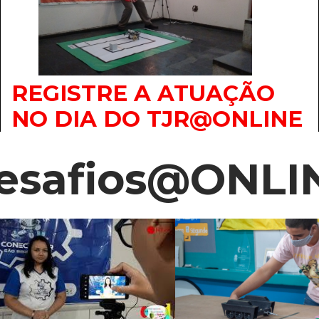
REGISTRE A ATUAÇÃO
NO DIA DO TJR@ONLINE
esafios@ONLI