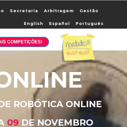
io
Secretaria
Arbitragem
Gestão
English
Español
Português
AIS COMPETIÇÕES!
ONLINE
 DE ROBÓTICA ONLINE
A
09
DE NOVEMBRO