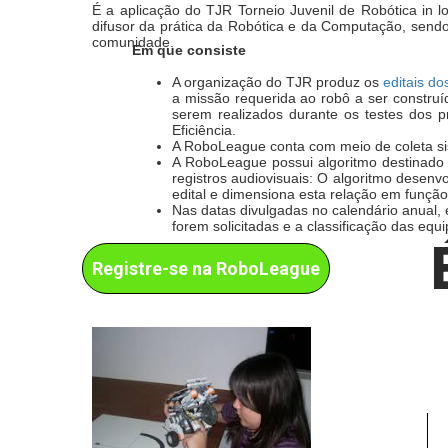
É a aplicação do TJR Torneio Juvenil de Robótica in l
difusor da prática da Robótica e da Computação, send
comunidade.
Em que consiste
A organização do TJR produz os
editais do
a missão requerida ao robô a ser constru
serem realizados durante os testes dos p
Eficiência.
A RoboLeague conta com meio de coleta sist
A RoboLeague possui algoritmo destinado a
registros audiovisuais: O algoritmo desen
edital e dimensiona esta relação em funçã
Nas datas divulgadas no calendário anual,
forem solicitadas e a classificação das equ
Registre-se na RoboLeague