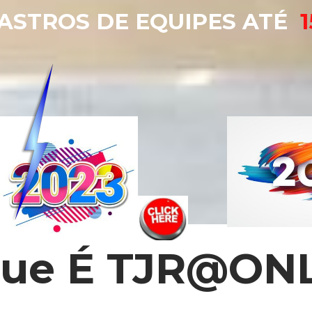
ASTROS DE EQUIPES ATÉ
1
ue É TJR@ON