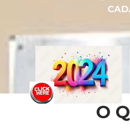
CAD
O Q