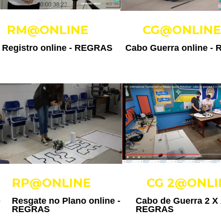
RM@ONLINE
CG@ONLINE
Registro online -
REGRAS
Cabo Guerra online -
RP@ONLINE
CG 2@ONLI
-
Resgate no Plano online -
Cabo de Guerra 2 X 
REGRAS
REGRAS