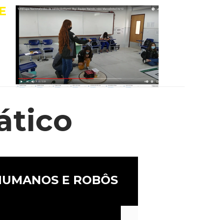
E
ático
HUMANOS E ROBÔS