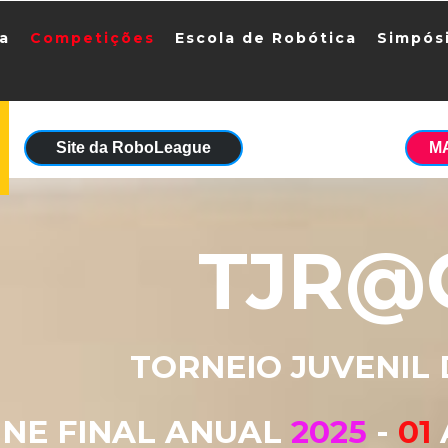
ia
Competições
Escola de Robótica
Simpós
Site da RoboLeague
M
TJR@
TORNEIO JUVENIL
NE FINAL ANUAL
2025
-
01