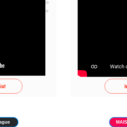
rto 1 para template Texto
Texto curto 3 para templ
para template Texto curto
Texto curto 3 para templa
ENTE!
APEN
is!
I
eague
MAI