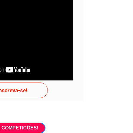
ate Texto curto 3 para template
te Texto curto 3 para...
AS TENTE!
nscreva-se!
S COMPETIÇÕES!