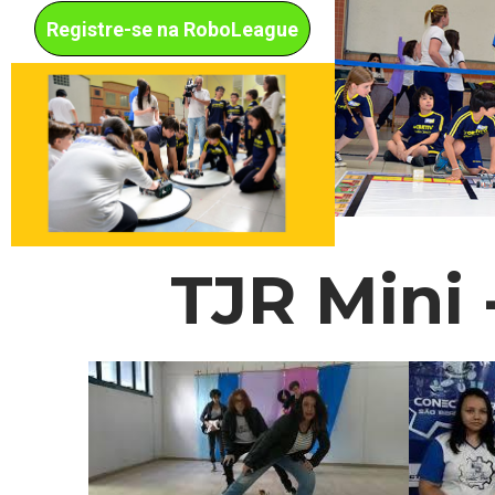
Registre-se na RoboLeague
TJR Mini