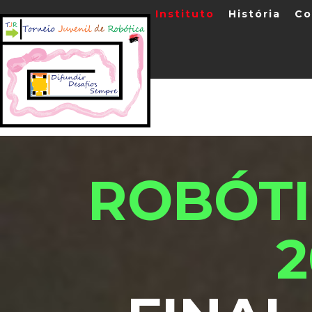
Instituto
História
Co
ROBÓTI
2