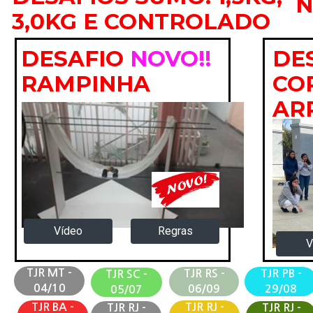
N
3,0KG E CONTROLADO
DE
DESAFIO
NOVO!!
CO
RAMPINHA
AR
Regras
Vídeo
V
TJR MT -
TJR RS -
TJR PB -
TJR SC -
04/10
06/09
29/08
05/07
TJR BA -
TJR RJ -
TJR RJ -
TJR RJ -