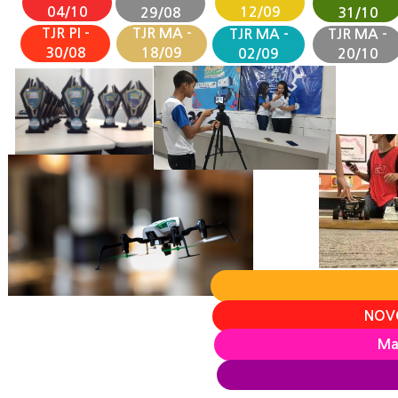
04/10
12/09
29/08
31/10
TJR PI -
TJR MA -
TJR MA -
TJR MA -
30/08
18/09
02/09
20/10
NOVO
Ma