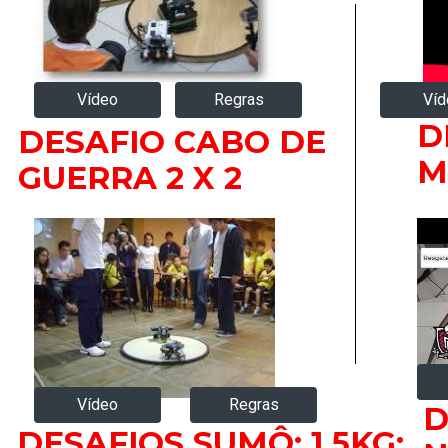
Regras
Vídeo
Víd
D
DESAFIO CABO DE
M
GUERRA 2 X 2
Vídeo
Regras
D
DESAFIOS SUMÔ: 1,5KG;