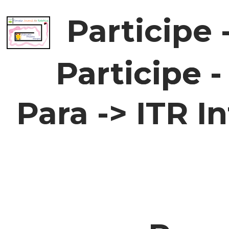
Participe 
Participe 
Participe 
Para -> ITR I