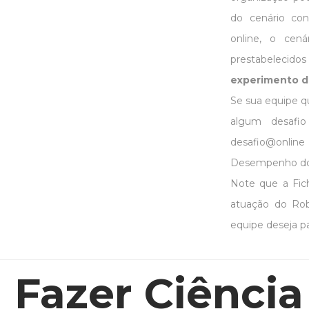
do cenário co
online, o cená
prestabelecido
experimento d
Se sua equipe q
algum desafio
desafio@onlin
Desempenho do R
Note que a Fi
atuação do Rob
equipe deseja pa
Fazer Ciência