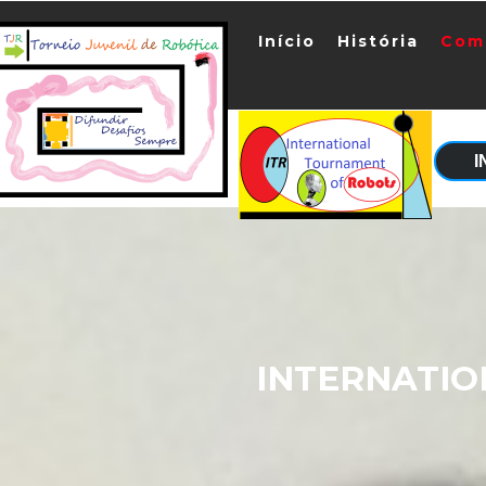
Início
História
Com
I
INTERNATI