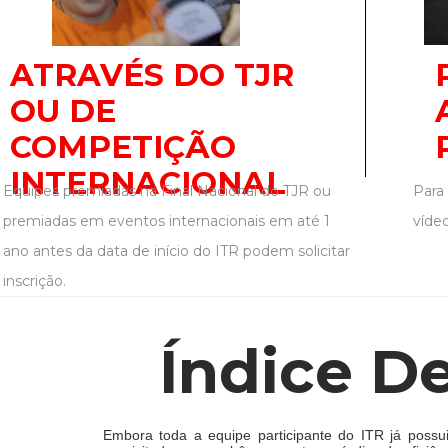
ATRAVÉS DO TJR
OU DE
COMPETIÇÃO
INTERNACIONAL
Equipes premiadas na Final Nacional do TJR ou
Para 
premiadas em eventos internacionais em até 1
vídeo
ano antes da data de início do ITR podem solicitar
inscrição.
Índice D
Embora toda a equipe participante do ITR já possu