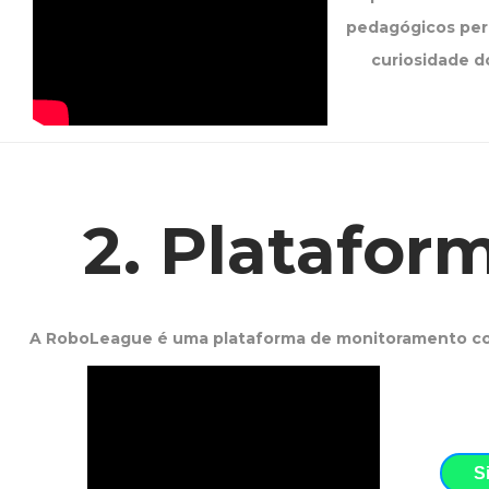
pedagógicos per
curiosidade d
2. Platafo
A RoboLeague é uma plataforma de monitoramento com
S