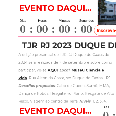
EVENTO DAQUI...
0
:
00
:
00
:
00
Inscreva
TJR RJ 2023 DUQUE D
A edição presencial do TJR RJ Duque de Caxias de
2024 será realizada de ? de setembro e sobre como
participar, vê-se
AQUI
.
Local
:
Museu Ciência e
Vida
. Rua Ailton da Costa, s/n Duque de Caxias - RJ.
Desafios propostos
: Cabo de Guerra, Sumô, MMA,
Dança de Robôs, Resgate no Plano, Resgate de Alto
Risco, Viagem ao centro da Terra.
Níveis
: 1, 2, 3, 4.
EVENTO DAQUI...
0
: