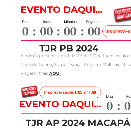
EVENTO DAQUI...
0
:
00
:
00
:
00
Inscreva-s
TJR PB 2024
A edição presencial do TJR PB de 2024. Todos os níveis
Cabo de Guerra, Sumô, Dança, Registro Multimidiático
Viagem. Mais
AQUI
.
Inscreva-se de 1/05 a 1/08!
0
:
0
EVENTO DAQUI...
TJR AP 2024 MACAPÁ