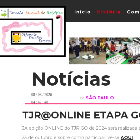
Início
História
Com
Notícias
08 / 08 / 2026
>>
S
ÃO PAULO
04 : 47 : 48
TJR@ONLINE ETAPA 
3A edição ONLINE do TJR GO de 2024 será realizada
23 de outubro e sobre como participar, vê-se
AQUI
.