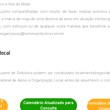
o e fora do Brasil.
luções compartilhadas com intuito de fazer realizar eventos
é a marca de majs de uma dezena de anos em atuação ininterrup
as, com esforços ou de qualquer outra maneira que beneficie 
r organizacao@torneiojrobotica.com.br
local
Juvenil de Robótica podem ser conduzidos localmente/regionalm
aterial de Apoio à Organização Local, antes de assumirem o co
 à
Calendário Atualizado para
Formulário 
l
Consulta
Organ