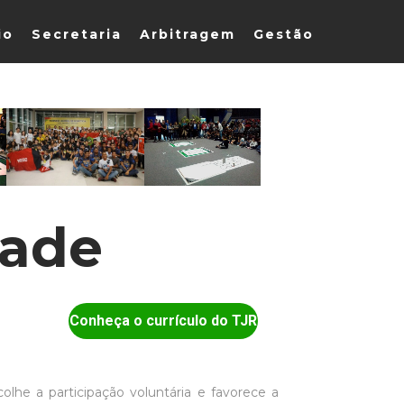
io
Secretaria
Arbitragem
Gestão
dade
Conheça o currículo do TJR
lhe a participação voluntária e favorece a