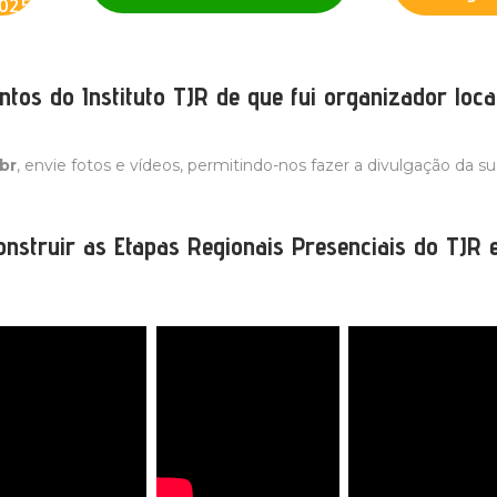
2025
ntos do Instituto TJR de que fui organizador loca
br
, envie fotos e vídeos, permitindo-nos fazer a divulgação da su
onstruir as Etapas Regionais Presenciais do TJR