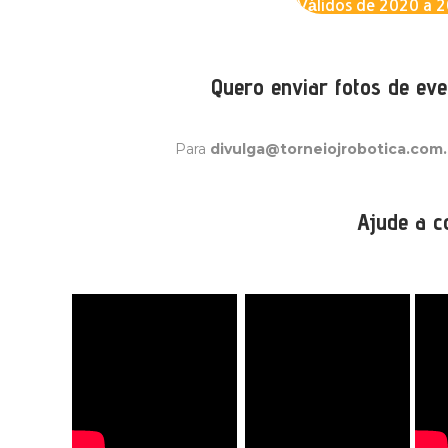
Válidos de 2020 a 
Quero enviar fotos de eve
Para
divulga@torneiojrobotica.com.
Ajude a c