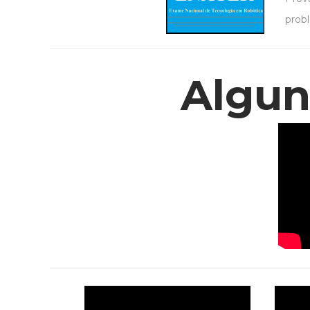
prob
Algun