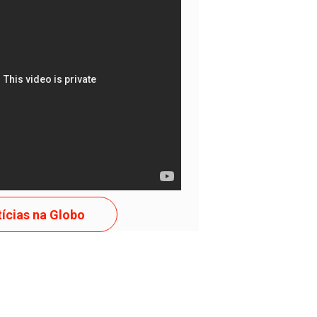
AS TENTE!
ícias na Globo