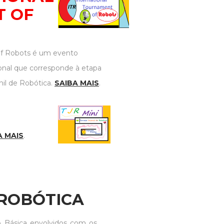
 OF
of Robots é um evento
ional que corresponde à etapa
nil de Robótica.
SAIBA MAIS
.
A MAIS
.
 ROBÓTICA
ão Básica envolvidos com os