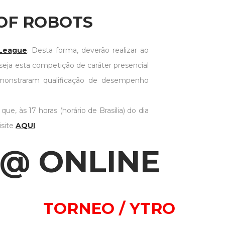
s pelo instituto
 OF ROBOTS
League
. Desta forma, deverão realizar ao
ja esta competição de caráter presencial
emonstraram qualificação de desempenho
, às 17 horas (horário de Brasília) do dia
isite
AQUI
.
 @ ONLINE
TORNEO / YTRO