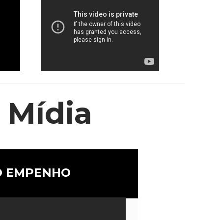
 Mídia
O EMPENHO