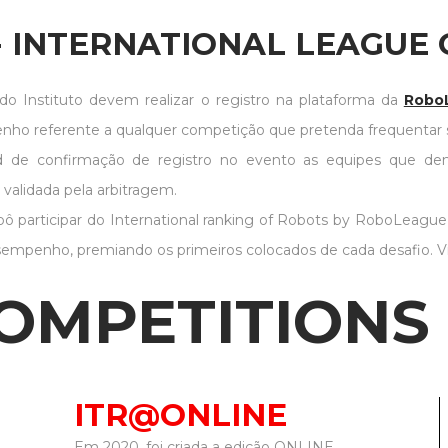
ais e internacionais promovido
- INTERNATIONAL LEAGUE
 do Instituto devem realizar o registro na plataforma da
Robo
 referente a qualquer competição que pretenda frequentar se
rd de confirmação de registro no evento as equipes que d
alidada pela arbitragem.
participar do International ranking of Robots by RoboLeague que
esempenho, premiando os primeiros colocados de cada desafio. V
OMPETITIONS
ITR@ONLINE
Em 2020, foi criada a edição ONLINE