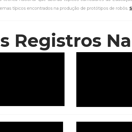
lemas típicos encontrados na produção de protótipos de robôs.
S
s Registros Na