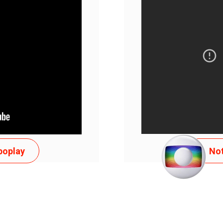
ENTE!
APEN
boplay
Not