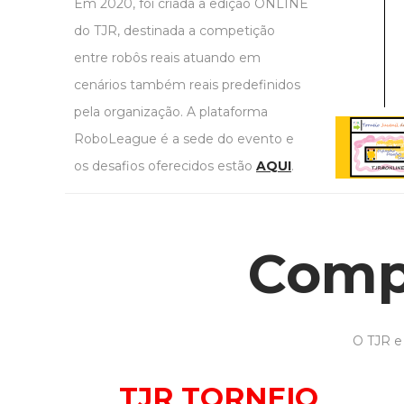
Em 2020, foi criada a edição ONLINE
do TJR, destinada a competição
entre robôs reais atuando em
cenários também reais predefinidos
pela organização. A plataforma
RoboLeague é a sede do evento e
os desafios oferecidos estão
AQUI
.
Compe
O TJR e
TJR TORNEIO