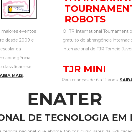
TOURNAMENT
ROBOTS
s maiores eventos
O ITR International Tournament 
orre desde 2009 e
gratuito de abrangência internac
 escolar da
internacional do TJR Torneio Juve
em abrangência
TJR MINI
 classificam-se
AIBA MAIS
.
Para crianças de 6 a 11 anos.
SAIB
ENATER
ONAL DE TECNOLOGIA EM
a teórica nacional que aborda tópicos curriculares da Educaç