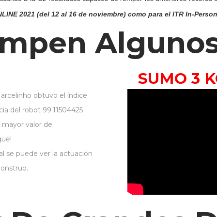
NE 2021 (del 12 al 16 de noviembre) como para el ITR In-Personal
ompen Alguno
SUMO 3 K
arcelinho obtuvo el índice
cia del robot 99.11504425
l mayor valor de
ue!
ral se puede ver la actuación
onstruo.