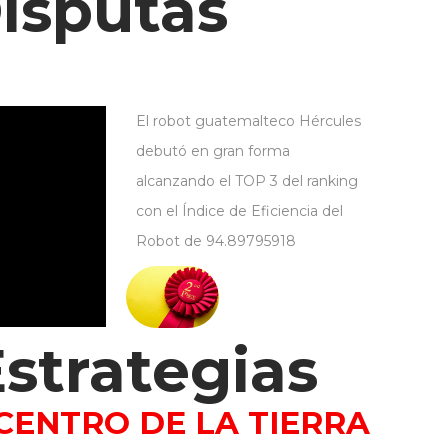
Disputas
El robot guatemalteco Hércules
debutó en gran forma
alcanzando el TOP 3 del ranking
con el Índice de Eficiencia del
Robot de 94.89795918
strategias
 CENTRO DE LA TIERRA