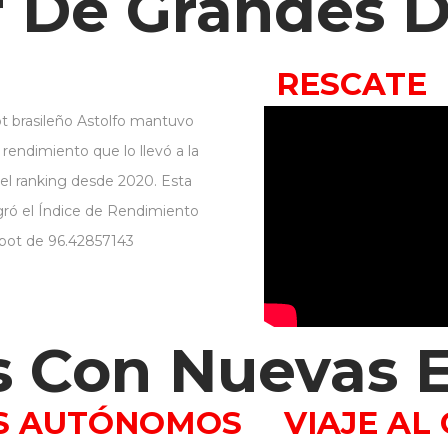
r De Grandes 
RESCATE
ot brasileño Astolfo mantuvo
 rendimiento que lo llevó a la
el ranking desde 2020. Esta
gró el Índice de Rendimiento
bot de 96.42857143
s Con Nuevas E
ES AUTÓNOMOS
VIAJE AL