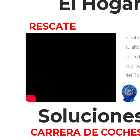
El Hoga
RESCATE
El rob
su alto
cima d
vez lo
del Ro
Solucione
CARRERA DE COCH