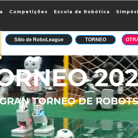
ia
Competições
Escola de Robótica
Simpós
Sitio de RoboLeague
OTR
TORNEO
ORNEO 202
GRAN TORNEO DE ROBOT