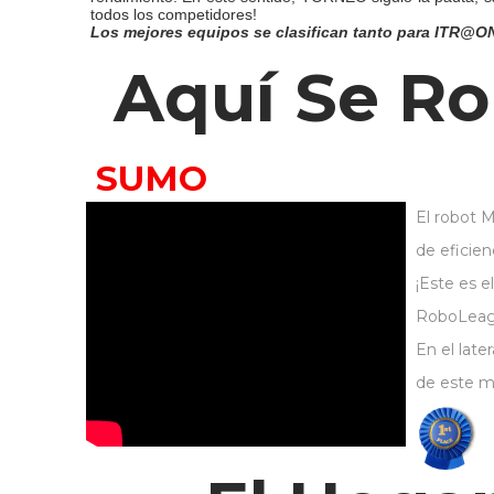
todos los competidores!
Los mejores equipos se clasifican tanto para ITR@ONLI
Aquí Se R
SUMO
El robot M
de eficien
¡Este es e
RoboLeag
En el late
de este m