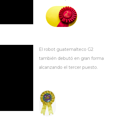
El robot guatemalteco G2
también debutó en gran forma
alcanzando el tercer puesto.