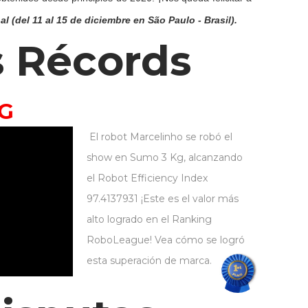
 (del 11 al 15 de diciembre en São Paulo - Brasil).
s Récords
G
El robot Marcelinho se robó el
show en Sumo 3 Kg, alcanzando
el Robot Efficiency Index
97.4137931 ¡Este es el valor más
alto logrado en el Ranking
RoboLeague! Vea cómo se logró
esta superación de marca.