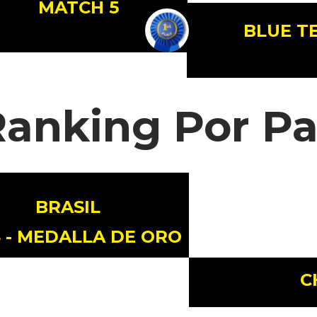
MATCH 5
BLUE T
anking Por Pa
BRASIL
 - MEDALLA DE ORO
C