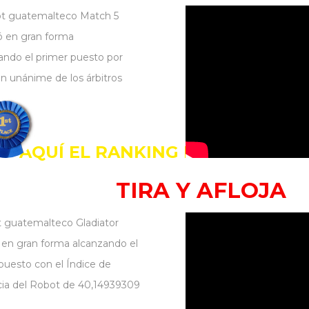
ot guatemalteco Match 5
 en gran forma
ando el primer puesto por
ón unánime de los árbitros
AQUÍ EL RANKING DEL TORNEO
TIRA Y AFLOJA
t guatemalteco Gladiator
en gran forma alcanzando el
puesto con el Índice de
cia del Robot de 40,14939309