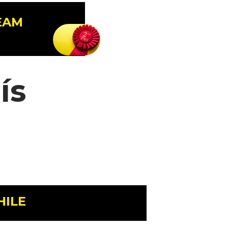
EAM
ís
HILE