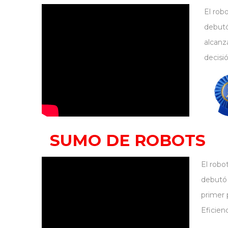
El rob
debutó
alcanz
decisi
SUMO DE ROBOTS
El robo
debutó 
primer 
Eficien