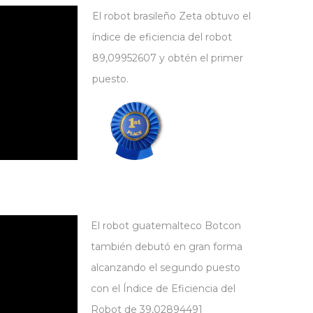
El robot brasileño Zeta obtuvo el
índice de eficiencia del robot
89,09952607 y obtén el primer
puesto.
El robot guatemalteco Botcon
también debutó en gran forma
alcanzando el segundo puesto
con el Índice de Eficiencia del
Robot de 39,02894491