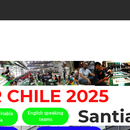
R CHILE 2025
Santi
English speaking
 Habla
teams
na