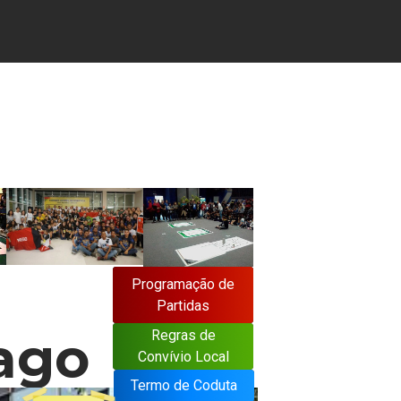
Programação de
Programação de
Partidas
Partidas
ago
Regras de
Convívio Local
Termo de Coduta