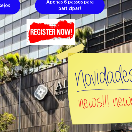
Apenas 6 passos para
sejos
participar!