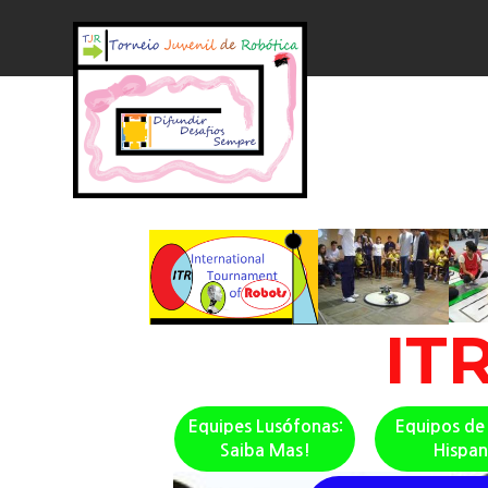
IT
Equipes Lusófonas:
Equipos de
Saiba Mas!
Hispa