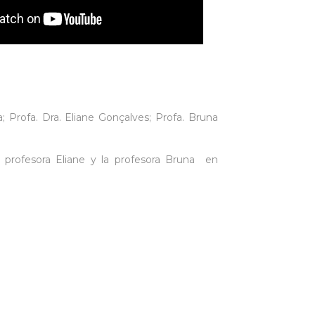
va; Profa. Dra. Eliane Gonçalves; Profa. Bruna
la profesora Eliane y la profesora Bruna en