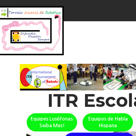
ITR Esco
Equipes Lusófonas:
Equipos de Habla
Saiba Mas!
Hispana