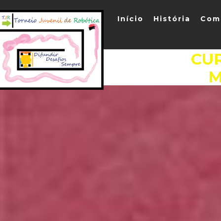
Início
História
Com
CU
M